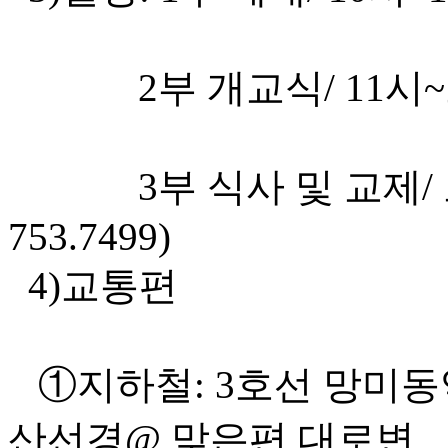
2부 개교식/ 11시~오
3부 식사 및 교제/ 오후
753.7499)
4)교통편
①지하철: 3호선 망미동역 
산선경@ 맞은편 대로변