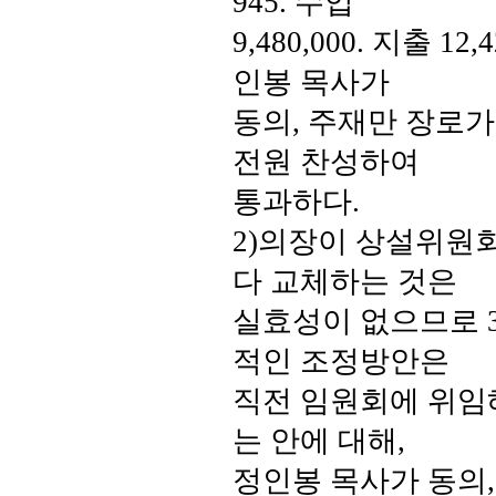
945.
수입
9,480,000.
지출
12,4
인봉 목사가
동의
,
주재만 장로가
전원 찬성하여
통과하다
.
2)
의장이 상설위원회
다 교체하는 것은
실효성이 없으므로
적인 조정방안은
직전 임원회에 위임해
는 안에 대해
,
정인봉 목사가 동의