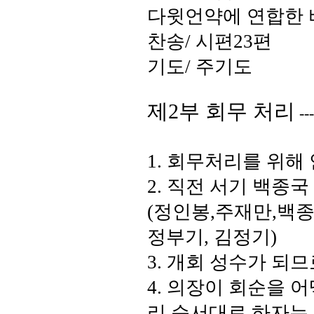
다윗언약에 연합한 
찬송
/
시편
23
편
기도
/
주기도
제
2
부 회무 처리
---
1.
회무처리를 위해 
2.
직전 서기 백종
(
정인봉
,
주재만
,
백
정부기
,
김정기
)
3.
개회 성수가 되므
4.
의장이 회순을 어
리 순서대로 하자는