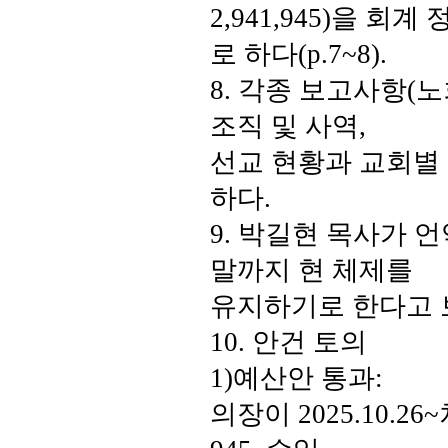
2,941,945)
을 회계 
로 하다
(p.7~8).
8.
각종 보고사항
(
노
조직 및 사역
,
선교 현황과 교회별
하다
.
9.
박길현 목사가 언
말까지 현 체제를
유지하기로 한다고
10.
안건 토의
1)
예산안 통과
:
의장이
2025.10.26~