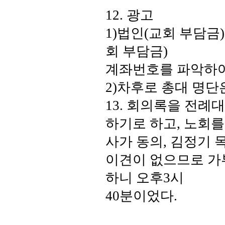
12.
광고
1)
법인
(
교회 부담금
회 부담금
)
계좌번호를 파악하
2)
차후로 총대 명단
13.
회의록을 전례대
하기로 하고
,
노회를
사가 동의
,
김정기 
이견이 없으므로 가
하니 오후
3
시
40
분이었다
.