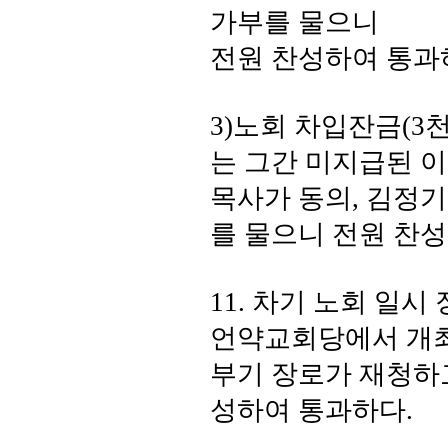
가부를 물으니
전원 찬성하여 통과
3)
노회 차입잔금
(3
는 그간 미지급된 
목사가 동의
,
김정기
를 물으니 전원 찬
11.
차기 노회 일시 
언약교회당에서 개최
부기 장로가 재청하
성하여 통과하다
.