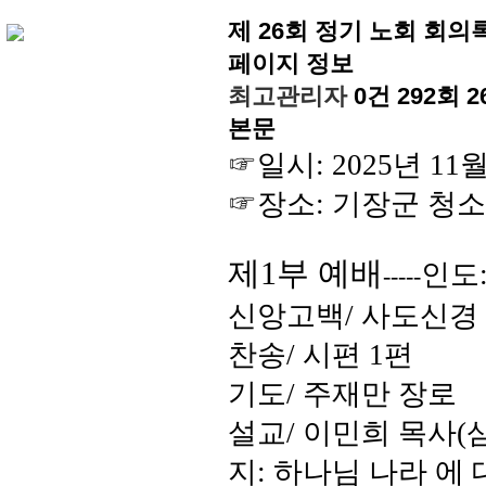
제 26회 정기 노회 회의
페이지 정보
최고관리자
0건
292회
2
본문
☞
일시
: 2025
년
11
☞
장소
:
기장군 청소
제
1
부 예배
인도
-----
신앙고백
/
사도신경
찬송
/
시편
1
편
기도
/
주재만 장로
설교
/
이민희 목사
(
지
:
하나님 나라 에